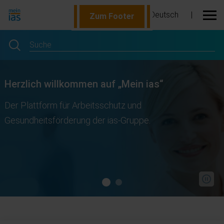
Deutsch
|
Zur Navigation
Zum Footer
Zum Inhalt
Sprachauswahl:
Men
Jetzt suchen
Suche
MEIN IAS
MEIN IAS
Herzlich willkommen auf „Mein ias“
Der Plattform für Arbeitsschutz und
Gesundheitsförderung der ias-Gruppe.