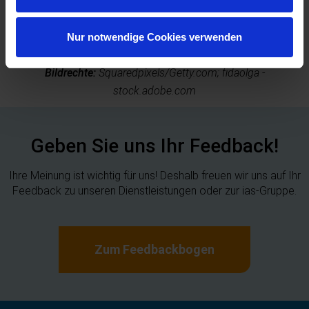
Nur notwendige Cookies verwenden
Bildrechte:
Squaredpixels/Getty.com; fidaolga -
stock.adobe.com
Geben Sie uns Ihr Feedback!
Ihre Meinung ist wichtig für uns! Deshalb freuen wir uns auf Ihr
Feedback zu unseren Dienstleistungen oder zur ias-Gruppe.
Zum Feedbackbogen